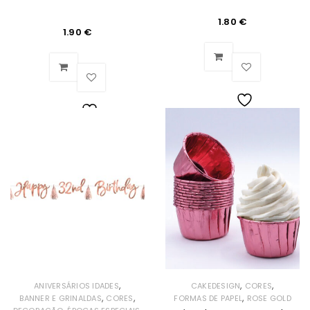
1.80
€
1.90
€
Lista
Lista
de
de
Desejos
Desejos
,
,
,
ANIVERSÁRIOS IDADES
CAKEDESIGN
CORES
,
,
,
BANNER E GRINALDAS
CORES
FORMAS DE PAPEL
ROSE GOLD