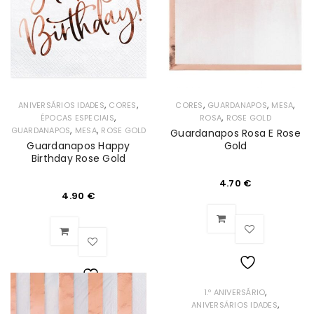
Desejos
,
,
,
,
,
ANIVERSÁRIOS IDADES
CORES
CORES
GUARDANAPOS
MESA
,
,
ÉPOCAS ESPECIAIS
ROSA
ROSE GOLD
,
,
GUARDANAPOS
MESA
ROSE GOLD
Guardanapos Rosa E Rose
Guardanapos Happy
Gold
Birthday Rose Gold
4.70
€
4.90
€
Lista
,
1.º ANIVERSÁRIO
Lista
,
ANIVERSÁRIOS IDADES
de