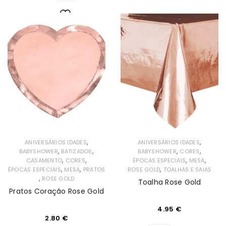
Lista
de
Desejos
,
,
ANIVERSÁRIOS IDADES
ANIVERSÁRIOS IDADES
,
,
,
,
BABYSHOWER
BATIZADOS
BABYSHOWER
CORES
,
,
,
,
CASAMENTO
CORES
ÉPOCAS ESPECIAIS
MESA
,
,
,
ÉPOCAS ESPECIAIS
MESA
PRATOS
ROSE GOLD
TOALHAS E SAIAS
,
ROSE GOLD
Toalha Rose Gold
Pratos Coração Rose Gold
4.95
€
2.80
€