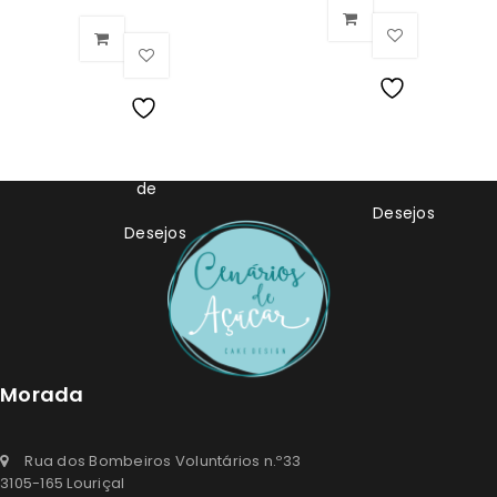
Lista
Lista
de
de
Desejos
Desejos
Morada
Rua dos Bombeiros Voluntários n.º33
3105-165 Louriçal