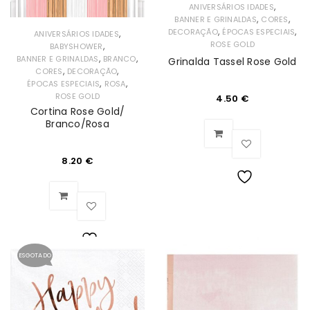
,
ANIVERSÁRIOS IDADES
,
,
BANNER E GRINALDAS
CORES
,
,
DECORAÇÃO
ÉPOCAS ESPECIAIS
,
ANIVERSÁRIOS IDADES
ROSE GOLD
,
BABYSHOWER
,
,
BANNER E GRINALDAS
BRANCO
Grinalda Tassel Rose Gold
,
,
CORES
DECORAÇÃO
,
,
ÉPOCAS ESPECIAIS
ROSA
ROSE GOLD
4.50
€
Cortina Rose Gold/
Branco/Rosa
8.20
€
Lista
de
Desejos
ESGOTADO
Lista
de