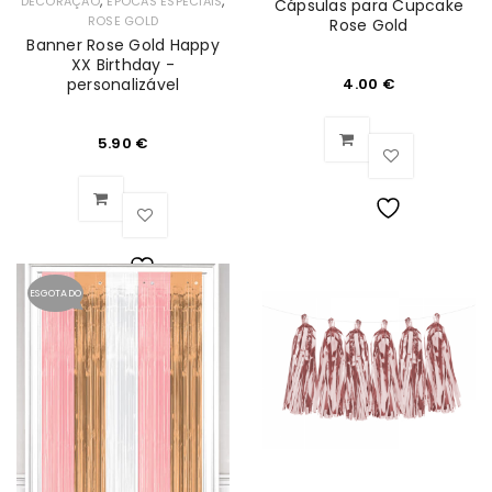
,
,
DECORAÇÃO
ÉPOCAS ESPECIAIS
Cápsulas para Cupcake
ROSE GOLD
Rose Gold
Banner Rose Gold Happy
XX Birthday -
personalizável
4.00
€
5.90
€
Lista
de
ESGOTADO
Lista
Desejos
de
Desejos