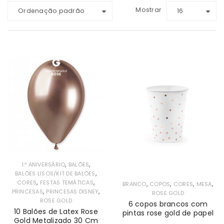
Mostrar
Ordenação padrão
16
,
,
1.º ANIVERSÁRIO
BALÕES
,
BALÕES LISOS/KIT DE BALÕES
,
,
CORES
FESTAS TEMÁTICAS
,
,
,
,
BRANCO
COPOS
CORES
MESA
,
,
PRINCESAS
PRINCESAS DISNEY
ROSE GOLD
ROSE GOLD
6 copos brancos com
10 Balões de Latex Rose
pintas rose gold de papel
Gold Metalizado 30 Cm