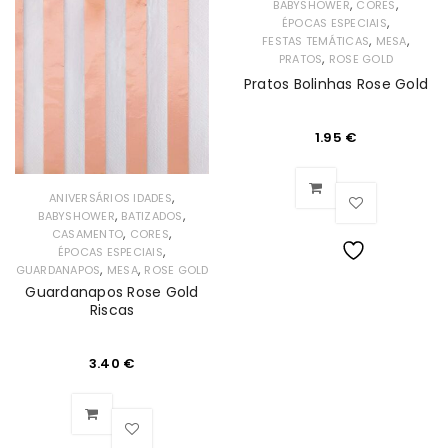
,
,
BABYSHOWER
CORES
de
,
ÉPOCAS ESPECIAIS
Desejos
,
,
FESTAS TEMÁTICAS
MESA
Desejos
,
PRATOS
ROSE GOLD
Pratos Bolinhas Rose Gold
1.95
€
,
ANIVERSÁRIOS IDADES
,
,
BABYSHOWER
BATIZADOS
,
,
CASAMENTO
CORES
,
ÉPOCAS ESPECIAIS
,
,
GUARDANAPOS
MESA
ROSE GOLD
Lista
Guardanapos Rose Gold
Riscas
de
Desejos
3.40
€