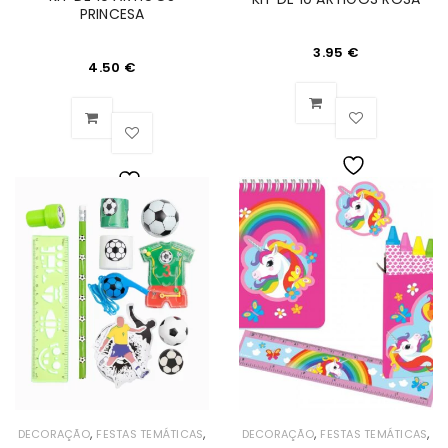
PRINCESA
3.95
€
4.50
€
Lista
Lista
de
de
Desejos
Desejos
,
,
,
,
DECORAÇÃO
FESTAS TEMÁTICAS
DECORAÇÃO
FESTAS TEMÁTICAS