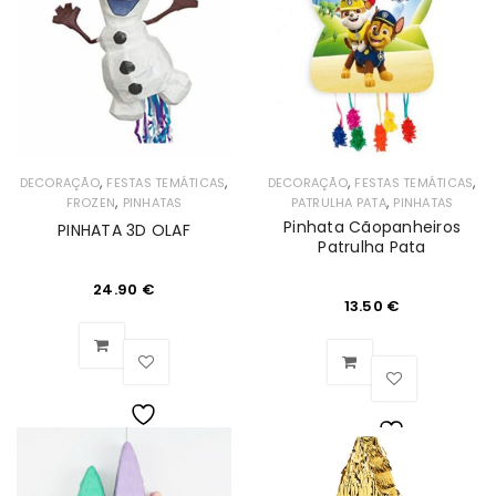
Desejos
Desejos
,
,
,
,
DECORAÇÃO
FESTAS TEMÁTICAS
DECORAÇÃO
FESTAS TEMÁTICAS
,
,
FROZEN
PINHATAS
PATRULHA PATA
PINHATAS
Pinhata Cãopanheiros
PINHATA 3D OLAF
Patrulha Pata
24.90
€
13.50
€
Lista
Lista
de