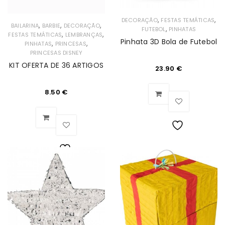
,
,
DECORAÇÃO
FESTAS TEMÁTICAS
,
,
,
BAILARINA
BARBIE
DECORAÇÃO
,
FUTEBOL
PINHATAS
,
,
FESTAS TEMÁTICAS
LEMBRANÇAS
Pinhata 3D Bola de Futebol
,
,
PINHATAS
PRINCESAS
PRINCESAS DISNEY
KIT OFERTA DE 36 ARTIGOS
23.90
€
8.50
€
Lista
de
Lista
Desejos
de
Desejos