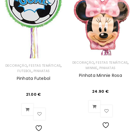
de
de
Desejos
Desejos
,
,
DECORAÇÃO
FESTAS TEMÁTICAS
,
,
DECORAÇÃO
FESTAS TEMÁTICAS
,
MINNIE
PINHATAS
,
FUTEBOL
PINHATAS
Pinhata Minnie Rosa
Pinhata Futebol
24.90
€
21.00
€