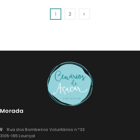
Lista
Lista
de
1
2
de
Desejos
Desejos
Morada
Rua dos Bombeiros Voluntários n.º33
3105-165 Louriçal