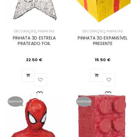
,
,
DECORAÇÃO
PINHATAS
DECORAÇÃO
PINHATAS
PINHATA 3D ESTRELA
PINHATA 3D EXPANSÍVEL
PRATEADO FOIL
PRESENTE
22.50
€
15.50
€
ESGOTADO
ESGOTADO
Lista
Lista
de
de
Desejos
Desejos