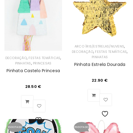
de
Desejos
Desejos
,
ARCO ÍRIS/ESTRELAS/NUVENS
,
,
DECORAÇÃO
FESTAS TEMÁTICAS
PINHATAS
,
,
DECORAÇÃO
FESTAS TEMÁTICAS
,
PINHATAS
PRINCESAS
Pinhata Estrela Dourada
Pinhata Castelo Princesa
22.90
€
28.50
€
Lista
ESGOTADO
ESGOTADO
Lista