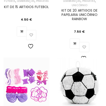
,
,
,
,
FUTEBOL
LEMBRANÇAS
PINHATAS
LEMBRANÇAS
PINHATAS
UNICÓRNIO
KIT DE 15 ARTIGOS FUTEBOL
KIT DE 20 ARTIGOS DE
PAPELARIA UNICÓRNIO
RAINBOW
4.50
€
7.50
€
Lista
de
Lista
Desejos
de
Desejos