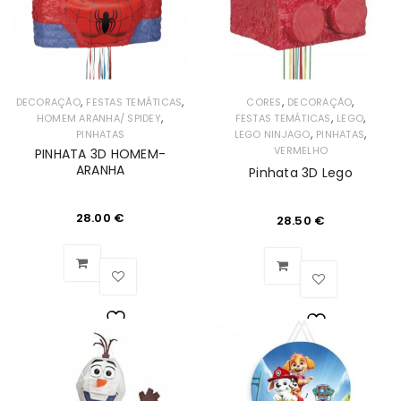
,
,
,
,
DECORAÇÃO
FESTAS TEMÁTICAS
CORES
DECORAÇÃO
,
,
,
HOMEM ARANHA/ SPIDEY
FESTAS TEMÁTICAS
LEGO
,
,
PINHATAS
LEGO NINJAGO
PINHATAS
VERMELHO
PINHATA 3D HOMEM-
ARANHA
Pinhata 3D Lego
28.00
€
28.50
€
Lista
Lista
de
de