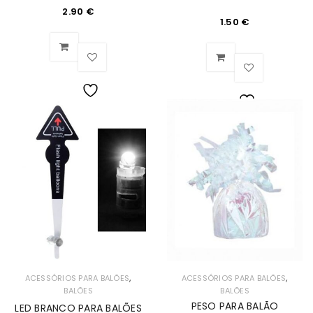
2.90
€
1.50
€
Lista
Lista
de
de
Desejos
Desejos
,
,
ACESSÓRIOS PARA BALÕES
ACESSÓRIOS PARA BALÕES
BALÕES
BALÕES
PESO PARA BALÃO
LED BRANCO PARA BALÕES