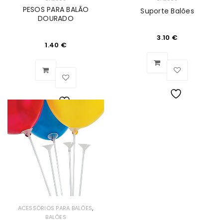
PESOS PARA BALÃO
Suporte Balões
DOURADO
3.10
€
1.40
€
Lista
Lista
de
de
Desejos
Desejos
,
ACESSÓRIOS PARA BALÕES
BALÕES