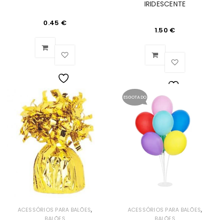
IRIDESCENTE
0.45
€
1.50
€
Lista
ESGOTADO
Lista
de
de
Desejos
Desejos
,
,
ACESSÓRIOS PARA BALÕES
ACESSÓRIOS PARA BALÕES
BALÕES
BALÕES