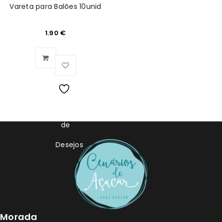
Vareta para Balões 10unid
1.90
€
Lista
de
Desejos
Morada