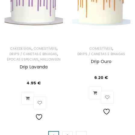
Desejos
Desejos
,
,
,
CAKEDESIGN
COMESTÍVEIS
COMESTÍVEIS
,
DRIP’S / CANETAS E BINAGAS
DRIP’S / CANETAS E BINAGAS
,
ÉPOCAS ESPECIAIS
HALLOWEEN
Drip Ouro
Drip Lavanda
6.20
€
4.95
€
Lista
Lista
de