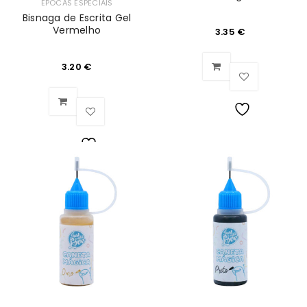
ÉPOCAS ESPECIAIS
Bisnaga de Escrita Gel
Vermelho
3.35
€
3.20
€
Lista
de
Lista
Desejos
de
Desejos