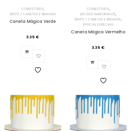
,
,
COMESTÍVEIS
COMESTÍVEIS
,
DRIP’S / CANETAS E BINAGAS
DIA DOS NAMORADOS
,
DRIP’S / CANETAS E BINAGAS
Caneta Mágica Verde
ÉPOCAS ESPECIAIS
Caneta Mágica Vermelho
3.35
€
3.35
€
Lista
Lista
de
de
Desejos
Desejos