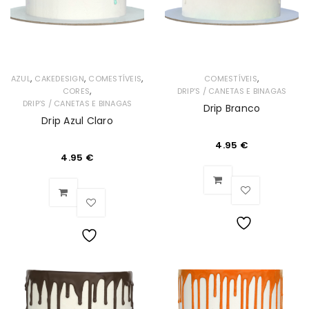
,
,
,
,
AZUL
CAKEDESIGN
COMESTÍVEIS
COMESTÍVEIS
,
CORES
DRIP’S / CANETAS E BINAGAS
DRIP’S / CANETAS E BINAGAS
Drip Branco
Drip Azul Claro
4.95
€
4.95
€
Lista
Lista
de
de
Desejos