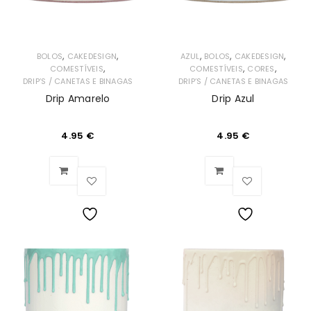
,
,
,
,
,
BOLOS
CAKEDESIGN
AZUL
BOLOS
CAKEDESIGN
,
,
,
COMESTÍVEIS
COMESTÍVEIS
CORES
DRIP’S / CANETAS E BINAGAS
DRIP’S / CANETAS E BINAGAS
Drip Amarelo
Drip Azul
4.95
€
4.95
€
Lista
Lista
de
de
Desejos
Desejos