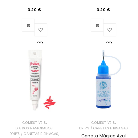
3.20
€
3.20
€
Lista
Lista
de
de
Desejos
Desejos
,
,
COMESTÍVEIS
COMESTÍVEIS
,
DIA DOS NAMORADOS
DRIP’S / CANETAS E BINAGAS
,
DRIP’S / CANETAS E BINAGAS
Caneta Mágica Azul