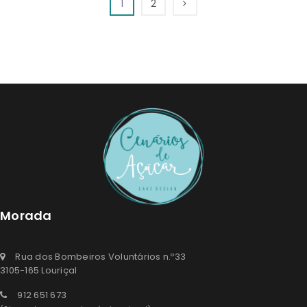
1
2
de
Desejos
Desejos
Morada
Rua dos Bombeiros Voluntários n.º33
3105-165 Louriçal
912 651 673