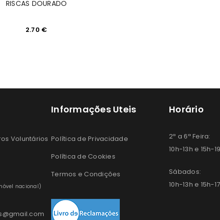
RISCAS DOURADO
2.70
€
Informações Uteis
Horário
2ª a 6ª Feira:
os Voluntários
Política de Privacidade
10h-13h e 15h-1
Política de Cookies
Sábados:
Termos e Condições
10h-13h e 15h-1
óvel nacional)
os@gmail.com