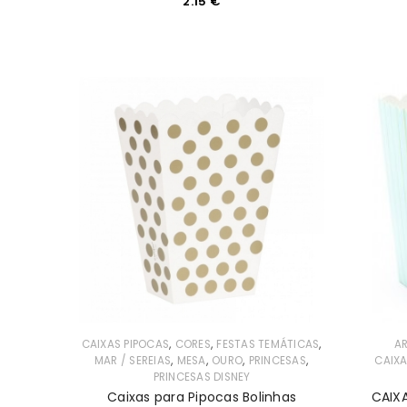
2.15
€
INICIAR SESSÃO
s
Nome de utilizador ou email
*
arugas
Senha
*
ok
formers
INICIAR SESSÃO
órnio
PERDEU A SUA SENHA?
r
o
,
,
,
CAIXAS PIPOCAS
CORES
FESTAS TEMÁTICAS
AR
,
,
,
,
MAR / SEREIAS
MESA
OURO
PRINCESAS
CAIXA
PRINCESAS DISNEY
Caixas para Pipocas Bolinhas
CAIX
adores