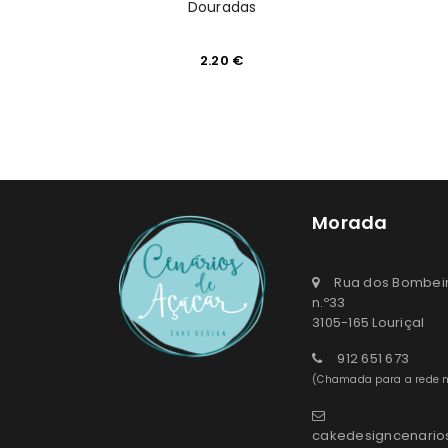
Douradas
2.20
€
Morada
Rua dos Bombeir
n.º33
3105-165 Louriçal
912 651 673
(Chamada para a rede m
cakedesigncenari