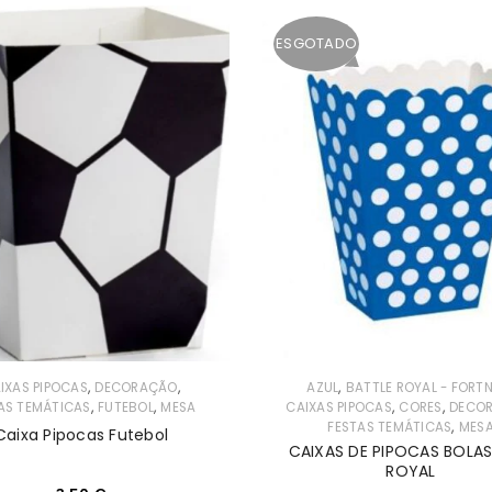
ESGOTADO
,
,
,
IXAS PIPOCAS
DECORAÇÃO
AZUL
BATTLE ROYAL - FORTN
,
,
,
,
AS TEMÁTICAS
FUTEBOL
MESA
CAIXAS PIPOCAS
CORES
DECO
,
FESTAS TEMÁTICAS
MES
Caixa Pipocas Futebol
CAIXAS DE PIPOCAS BOLAS
ROYAL