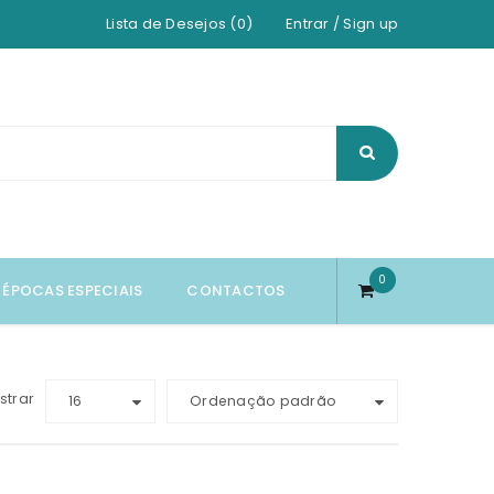
Lista de Desejos (0)
Entrar
/
Sign up
0
ÉPOCAS ESPECIAIS
CONTACTOS
strar
16
Ordenação padrão