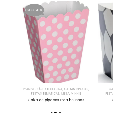
ESGOTADO
emón
cesas
cesas
ey
ch
,
,
,
1.º ANIVERSÁRIO
BAILARINA
CAIXAS PIPOCAS
CA
,
,
FESTAS TEMÁTICAS
MESA
MINNIE
FEST
c
Caixa de pipocas rosa bolinhas