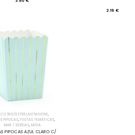
3.50
€
REGISTAR NOVA CONTA
2.15
€
Endereço de email
*
A ligação para definir uma n
seu endereço de email.
REGISTAR NOVA CONTA
Manter sessão
,
CO ÍRIS/ESTRELAS/NUVENS
,
,
S PIPOCAS
FESTAS TEMÁTICAS
,
MAR / SEREIAS
MESA
AS PIPOCAS AZUL CLARO C/