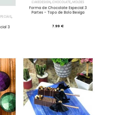
,
,
CAKEDESIGN
CHOCOLATE
MOLDES
Forma de Chocolate Especial 3
,
Partes - Topo de Bolo Bexiga
,
PECIAIS
7.99
€
ial 3