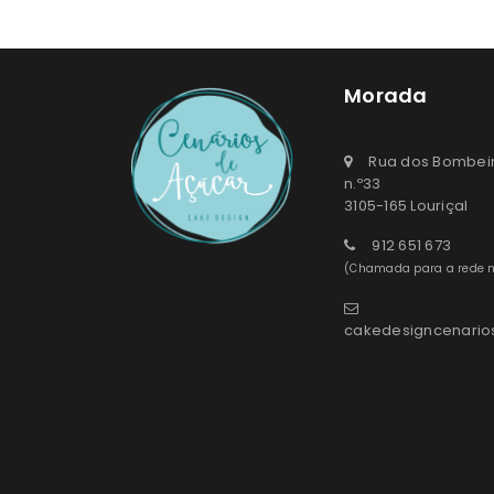
Morada
Rua dos Bombeir
n.º33
3105-165 Louriçal
912 651 673
(Chamada para a rede m
cakedesigncenari