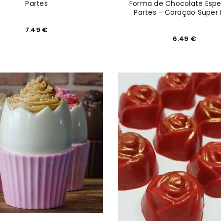
Partes
Forma de Chocolate Espec
Partes - Coração Super
7.49
€
6.49
€
REGISTAR NOVA CONTA
Endereço de email
*
A ligação para definir uma n
seu endereço de email.
REGISTAR NOVA CONTA
Manter sessão