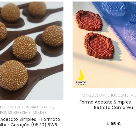
,
,
CAKEDESIGN
CHOCOLATE
MO
Forma Acetato Simples - 
,
,
Retrato Camafeu
DESIGN
DIA DOS NAMORADOS
,
ÉPOCAS ESPECIAIS
MOLDES
Acetato Simples - Formato
4.95
€
olher Coração (9670) BWB