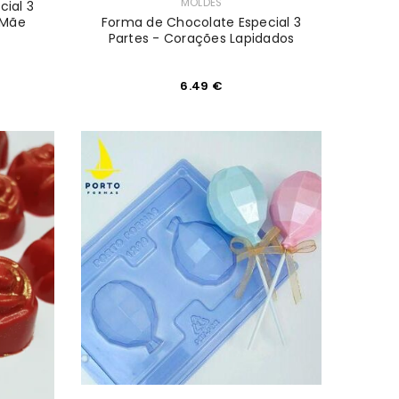
MOLDES
ial 3
 Mãe
Forma de Chocolate Especial 3
Partes - Corações Lapidados
6.49
€
ova senha será enviada para o