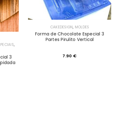
,
CAKEDESIGN
MOLDES
Forma de Chocolate Especial 3
,
Partes Pirulito Vertical
,
PECIAIS
7.90
€
ial 3
apidada