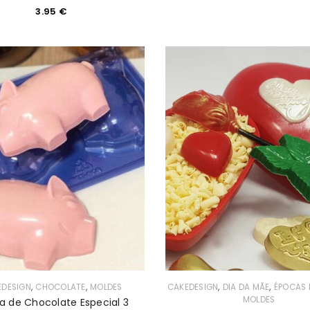
3.95
€
,
,
,
,
EDESIGN
CHOCOLATE
MOLDES
CAKEDESIGN
DIA DA MÃE
ÉPOCAS 
MOLDES
a de Chocolate Especial 3