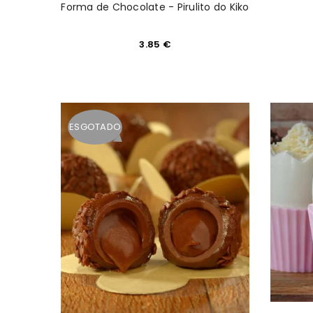
Forma de Chocolate - Pirulito do Kiko
3.85
€
INICIAR SESSÃO
ESGOTADO
Nome de utilizador ou email
*
Senha
*
INICIAR SESSÃO