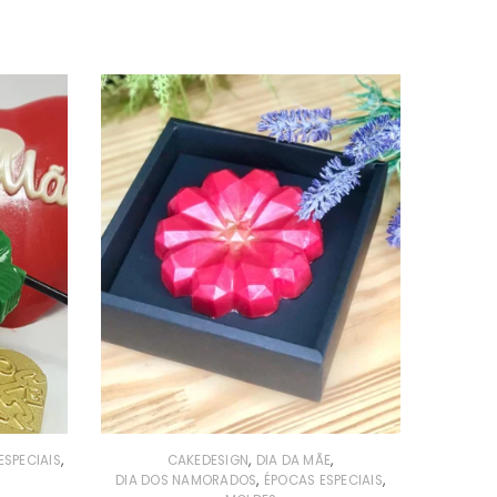
,
,
,
ESPECIAIS
CAKEDESIGN
DIA DA MÃE
,
,
DIA DOS NAMORADOS
ÉPOCAS ESPECIAIS