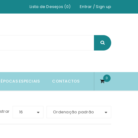
Lista de Desejos (0)
Entrar
/
Sign up
0
ÉPOCAS ESPECIAIS
CONTACTOS
strar
16
Ordenação padrão