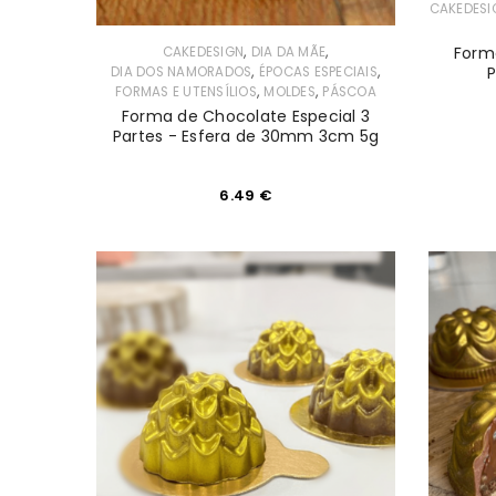
CAKEDESI
PERDEU A SUA SENHA?
,
,
Form
CAKEDESIGN
DIA DA MÃE
,
,
P
DIA DOS NAMORADOS
ÉPOCAS ESPECIAIS
,
,
FORMAS E UTENSÍLIOS
MOLDES
PÁSCOA
Forma de Chocolate Especial 3
Partes - Esfera de 30mm 3cm 5g
6.49
€