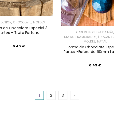
,
,
EDESIGN
CHOCOLATE
MOLDES
a de Chocolate Especial 3
,
Partes - Trufa Fortuna
CAKEDESIGN
DIA DA MÃE
,
DIA DOS NAMORADOS
ÉPOCAS ES
,
MOLDES
NATAL
6.40
€
Forma de Chocolate Espec
Partes -Esfera de 60mm L
6.49
€
1
2
3