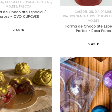
,
,
,
GN
CHOCOLATE
ÉPOCAS ESPECIAIS
,
MOLDES
PÁSCOA
,
a de Chocolate Especial 3
CAKEDESIGN
DIA DA MÃE
,
artes - OVO CUPCAKE
DIA DOS NAMORADOS
ÉPOCAS ES
MOLDES
Forma de Chocolate Espec
7.49
€
Partes - Rosa Peres
6.49
€