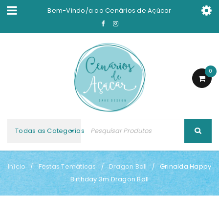
Bem-Vindo/a ao
Cenários de Açúcar
0
Todas as Categorias
Início
Festas Temáticas
Dragon Ball
Grinalda Happy
/
/
/
Birthday 3m Dragon Ball