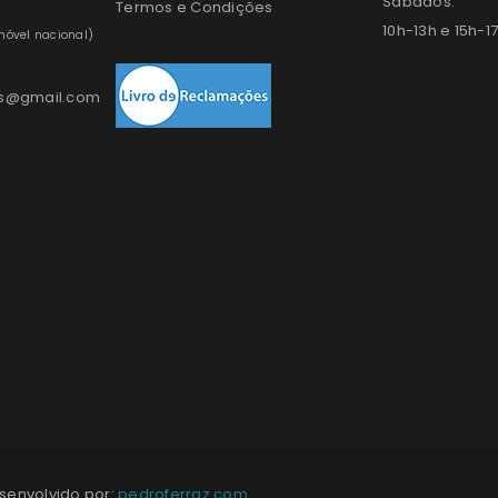
Sábados:
Termos e Condições
10h-13h e 15h-1
óvel nacional)
os@gmail.com
esenvolvido por:
pedroferraz.com