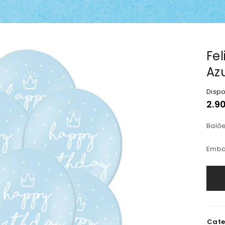
Fel
Az
Dispo
2.9
Balõe
REGISTAR NOVA CONTA
Emba
Endereço de email
*
A ligação para definir uma n
Cate