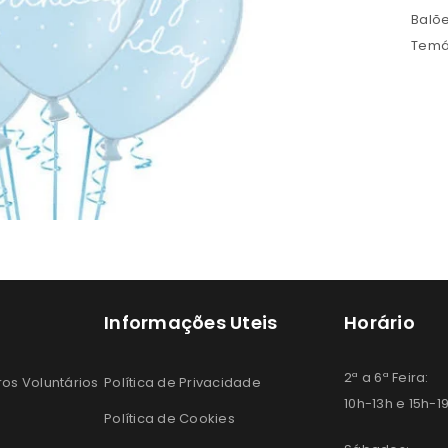
seu endereço de email.
Balõ
Temá
REGISTAR NOVA CONTA
Manter sessão
Informações Uteis
Horário
2ª a 6ª Feira:
os Voluntários
Política de Privacidade
10h-13h e 15h-1
Política de Cookies