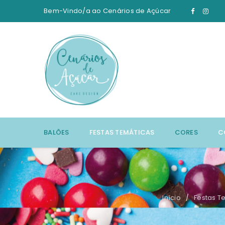
Bem-Vindo/a ao
Cenários de Açúcar
BALÕES
FESTAS TEMÁTICAS
CORES
C
Início
Festas T
/