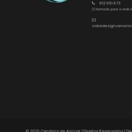
912 651 673
(Chamada para a rede m
cakedesigncenari
© 2020 Cenários de Açúcar | Direitos Reservados | D