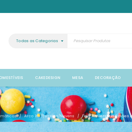
Todas as Categorias
OMESTÍVEIS
CAKEDESIGN
MESA
DECORAÇÃO
emáticas
Arco íris/Estrelas/Nuvens
Feliz Aniversário Balões 
/
/