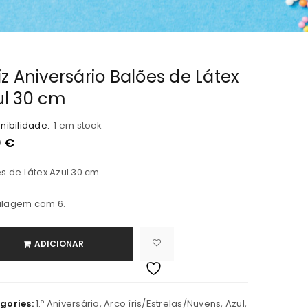
iz Aniversário Balões de Látex
ul 30 cm
nibilidade:
1 em stock
0
€
s de Látex Azul 30 cm
lagem com 6.
ADICIONAR
ova senha será enviada para o
gories:
1.º Aniversário
,
Arco íris/Estrelas/Nuvens
,
Azul
,