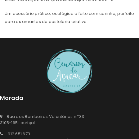
Um acessório prático, ecológico e feito com carinho, perfeito
para os amantes da pastelaria criativa.
Morada
Rua dos Bombeiros Voluntários n.º33
3105-165 Louriçal
912 651 673