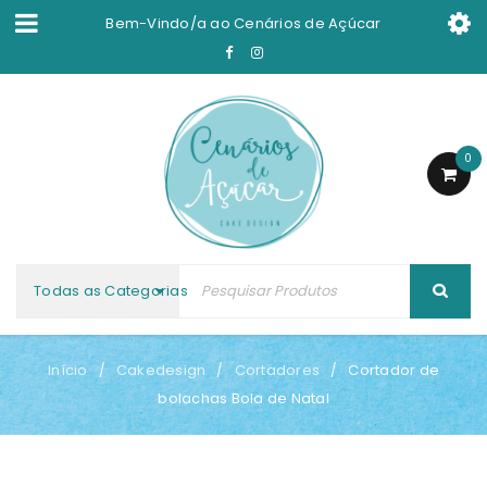
Bem-Vindo/a ao
Cenários de Açúcar
0
Todas as Categorias
Início
Cakedesign
Cortadores
Cortador de
/
/
/
bolachas Bola de Natal