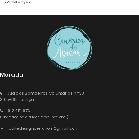
Lembranças
Morada
Rua dos Bombeiros Voluntários n.º33
3105-165 Louriçal
912 651 673
(Chamada para a rede móvel nacional)
cakedesigncenarios@gmail.com