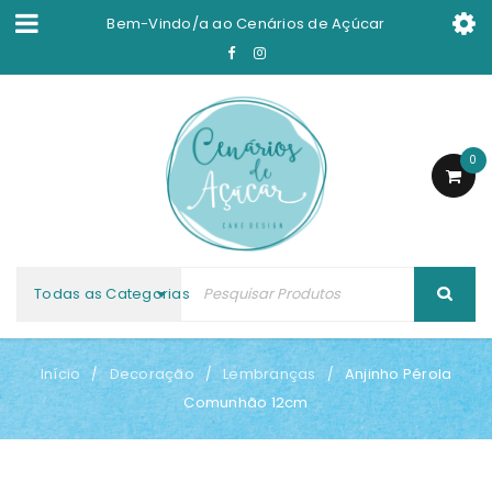
Bem-Vindo/a ao
Cenários de Açúcar
0
Todas as Categorias
Início
Decoração
Lembranças
Anjinho Pérola
/
/
/
Comunhão 12cm